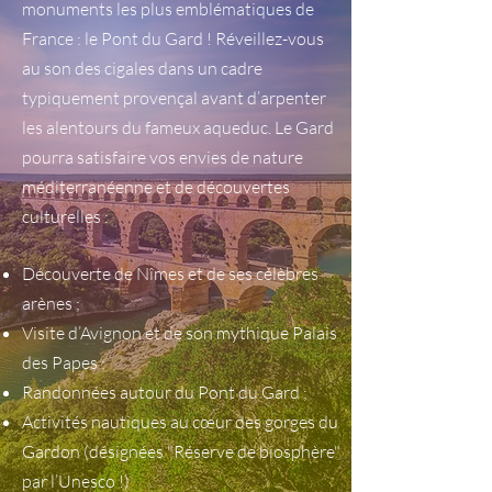
monuments les plus emblématiques de
France : le Pont du Gard ! Réveillez-vous
au son des cigales dans un cadre
typiquement provençal avant d’arpenter
les alentours du fameux aqueduc. Le Gard
pourra satisfaire vos envies de nature
méditerranéenne et de découvertes
culturelles :
Découverte de Nîmes et de ses célèbres
arènes ;
Visite d’Avignon et de son mythique Palais
des Papes ;
Randonnées autour du Pont du Gard ;
Activités nautiques au cœur des gorges du
Gardon (désignées "Réserve de biosphère"
par l’Unesco !)