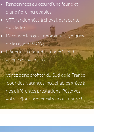
Randonnées au cœur d’une faune et
d’une flore incroyables ;
VTT, randonnées à cheval, parapente,
escalade ;
Découvertes gastronomiques typiques
de la région PACA ;
Flânerie au cœur des marchés et des
villages provençaux.
Venez donc profiter du Sud de la France
pour des vacances inoubliables grâce à
nos différentes prestations. Réservez
votre séjour provençal sans attendre !